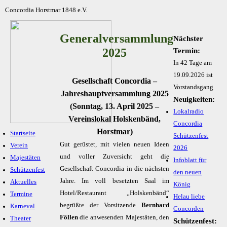
Concordia Horstmar 1848 e.V.
Generalversammlung
Nächster
2025
Termin:
In 42 Tage am
19.09.2026 ist
Gesellschaft Concordia –
Vorstandsgang
Jahreshauptversammlung 2025
Neuigkeiten:
(Sonntag, 13. April 2025 –
Lokalradio
Vereinslokal Holskenbänd,
Concordia
Horstmar)
Startseite
Schützenfest
Gut gerüstet, mit vielen neuen Ideen
Verein
2026
und voller Zuversicht geht die
Majestäten
Infoblatt für
Gesellschaft Concordia in die nächsten
Schützenfest
den neuen
Jahre. Im voll besetzten Saal im
Aktuelles
König
Hotel/Restaurant „Holskenbänd“
Termine
Helau liebe
begrüßte der Vorsitzende
Bernhard
Karneval
Concorden
Föllen
die anwesenden Majestäten, den
Theater
Schützenfest: