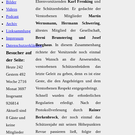
Ehrenvorsitzenden
Karl Frenking
und
Bilder
die Schützenbrüder. Er gedachte der
Videos
Verstorbenen Mitglieder
Martin
Podcast
Wernsmann, Hermann Schwering
,
Archiv
ältestes Mitglied der Gesellschaft,
Linksammlung
Berni Brunstering und Josef
Impressum
Berghaus
. In diesem Zusammenhang
Datenschutzerklärung
richtete der Vorsitzende noch einmal
Besucher auf
den Wunsch an die Anwesenden,
der Seite:
verstorbenen Schützenbrüdern das
Heute
242
letzte Geleit zu geben, denn es ist eine
Gestern
492
Geste, die den Angehörigen und dem
Woche
2716
Verstorbenen Respekt entgegenbringt.
Monat
3697
Schnell wurden die erforderlichen
Insgesamt
Regularien erledigt. Nach der
926814
Protokollverlesung durch
Rainer
Aktuell sind
Berkenbrock
, der noch einmal das
8 Gäste und
Schützenjahr mit seinen Höhepunkten
keine
Revue passieren ließ, folgte der
Mitglieder